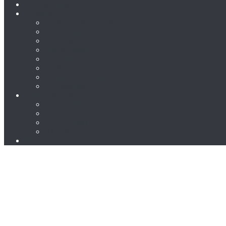
Franchise Başvuru
Eğitimler
Online İngilizce Eğitim
Genel İngilizce Kursu
Almanca Kursu
Rusça Kursu
İspanyolca Kursu
Türkçe Kursu
Çocuklar için İngilizce
İş İngilizcesi
Akademik Eğitim
TOEFL Kursu
YDS – YÖK Dil Kursu
IELTS Kursu
Hazırlık Atlama
İletişim